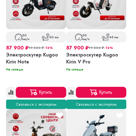
50
50
50 км
45 км
км/ч
км/ч
87 900
₽
87 900
₽
99 500
₽
-12%
99 500
₽
-12%
Электроскутер Kugoo
Электроскутер Kugoo
Kirin Note
Kirin V Pro
На складе
На складе
Купить
Купить
Связаться с экспертом
Связаться с экспертом