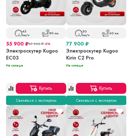
45
50
80 км
60 км
км/ч
км/ч
55 900
₽
77 900
₽
57 900
₽
-3%
Электроскутер Kugoo
Электроскутер Kugoo
EC03
Kirin C2 Pro
На складе
На складе
Купить
Купить
Связаться с экспертом
Связаться с экспертом