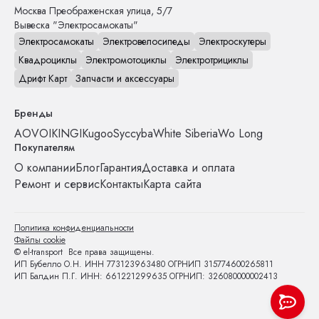
Москва
Преображенская улица, 5/7
Вывеска "Электросамокаты"
Электросамокаты
Электровелосипеды
Электроскутеры
Квадроциклы
Электромотоциклы
Электротрициклы
Дрифт Карт
Запчасти и аксессуары
Бренды
AOVO
IKINGI
Kugoo
Syccyba
White Siberia
Wo Long
Покупателям
О компании
Блог
Гарантия
Доставка и оплата
Ремонт и сервис
Контакты
Карта сайта
Политика конфиденциальности
Файлы cookie
© el-transport Все права защищены.
ИП Бубелло О.Н. ИНН 773123963480 ОГРНИП 315774600265811
ИП Балдин П.Г. ИНН: 661221299635 ОГРНИП: 326080000002413