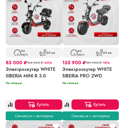
55
60
50 км
60 км
км/ч
км/ч
85 000
₽
155 900
₽
105 900
₽
-20%
189 900
₽
-18%
Электроскутер WHITE
Электроскутер WHITE
SIBERIA MINI R 3.0
SIBERIA PRO 2WD
На складе
На складе
Купить
Купить
Связаться с экспертом
Связаться с экспертом