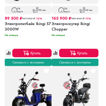
75
70
50 км
65 км
км/ч
км/ч
89 500
₽
165 900
₽
101 500
₽
-12%
185 500
₽
-11%
Электропитбайк Ikingi S7
Электроскутер Ikingi
3000W
Chopper
На складе
На складе
Купить
Купить
Связаться с экспертом
Связаться с экспертом