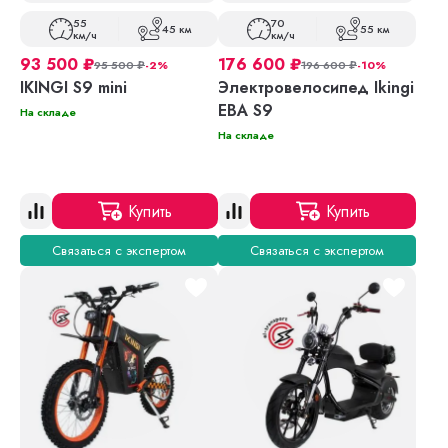
55
70
45 км
55 км
км/ч
км/ч
93 500
₽
176 600
₽
95 500
₽
-2%
196 600
₽
-10%
IKINGI S9 mini
Электровелосипед Ikingi
EBA S9
На складе
На складе
Купить
Купить
Связаться с экспертом
Связаться с экспертом