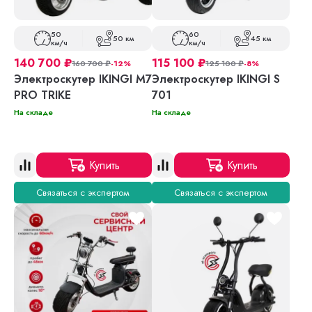
50
60
50 км
45 км
км/ч
км/ч
140 700
₽
115 100
₽
160 700
₽
-12%
125 100
₽
-8%
Электроскутер IKINGI M7
Электроскутер IKINGI S
PRO TRIKE
701
На складе
На складе
Купить
Купить
Связаться с экспертом
Связаться с экспертом