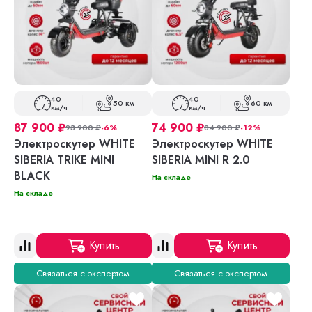
40
40
50 км
60 км
км/ч
км/ч
87 900
₽
74 900
₽
93 900
₽
-6%
84 900
₽
-12%
Электроскутер WHITE
Электроскутер WHITE
SIBERIA TRIKE MINI
SIBERIA MINI R 2.0
BLACK
На складе
На складе
Купить
Купить
Связаться с экспертом
Связаться с экспертом