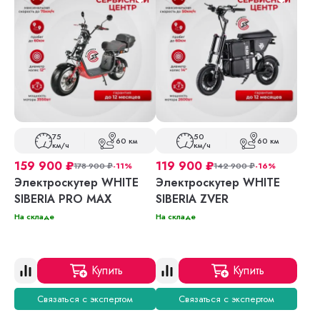
75
50
60 км
60 км
км/ч
км/ч
159 900
₽
119 900
₽
178 900
₽
-11%
142 900
₽
-16%
Электроскутер WHITE
Электроскутер WHITE
SIBERIA PRO MAX
SIBERIA ZVER
На складе
На складе
Купить
Купить
Связаться с экспертом
Связаться с экспертом