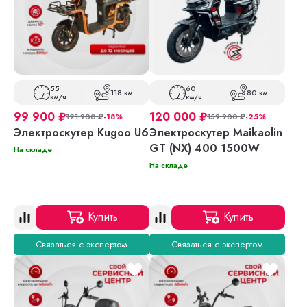
55
60
118 км
80 км
км/ч
км/ч
99 900
₽
120 000
₽
121 900
₽
-18%
159 900
₽
-25%
Электроскутер Kugoo U6
Электроскутер Maikaolin
GT (NX) 400 1500W
На складе
На складе
Купить
Купить
Связаться с экспертом
Связаться с экспертом