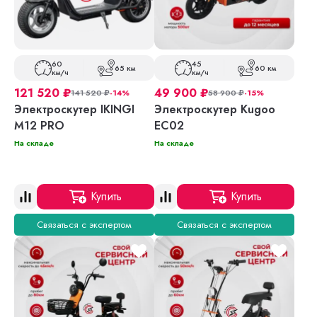
60
45
65 км
60 км
км/ч
км/ч
121 520
₽
49 900
₽
141 520
₽
-14%
58 900
₽
-15%
Электроскутер IKINGI
Электроскутер Kugoo
М12 PRO
EC02
На складе
На складе
Купить
Купить
Связаться с экспертом
Связаться с экспертом