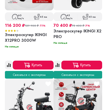
60
45
45 км
45 км
км/ч
км/ч
116 200
₽
70 400
₽
129 900
₽
-11%
75 400
₽
-7%
Электроскутер IKINGI X2
Электроскутер IKINGI
PRO
X12PRO 3000W
На складе
На складе
Купить
Купить
Связаться с экспертом
Связаться с экспертом