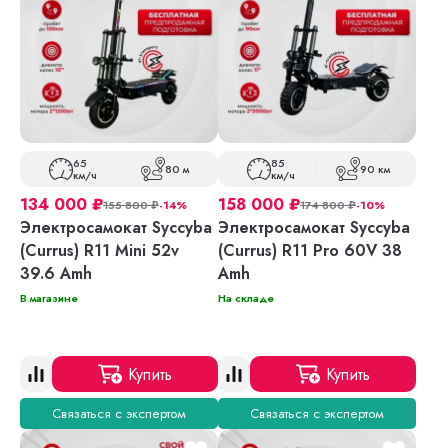
65
85
80 м
90 км
км/ч
км/ч
134 000
₽
158 000
₽
155 800
₽
-14%
174 800
₽
-10%
Электросамокат Syccyba
Электросамокат Syccyba
(Currus) R11 Mini 52v
(Currus) R11 Pro 60V 38
39.6 Amh
Amh
В магазине
На складе
Купить
Купить
Связаться с экспертом
Связаться с экспертом