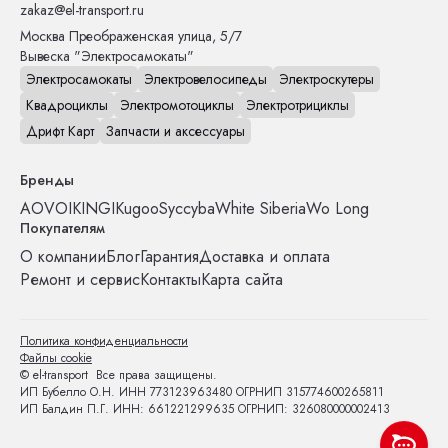
zakaz@el-transport.ru
Москва
Преображенская улица, 5/7
Вывеска "Электросамокаты"
Электросамокаты
Электровелосипеды
Электроскутеры
Квадроциклы
Электромотоциклы
Электротрициклы
Дрифт Карт
Запчасти и аксессуары
Бренды
AOVO
IKINGI
Kugoo
Syccyba
White Siberia
Wo Long
Покупателям
О компании
Блог
Гарантия
Доставка и оплата
Ремонт и сервис
Контакты
Карта сайта
Политика конфиденциальности
Файлы cookie
© el-transport Все права защищены.
ИП Бубелло О.Н. ИНН 773123963480 ОГРНИП 315774600265811
ИП Балдин П.Г. ИНН: 661221299635 ОГРНИП: 326080000002413