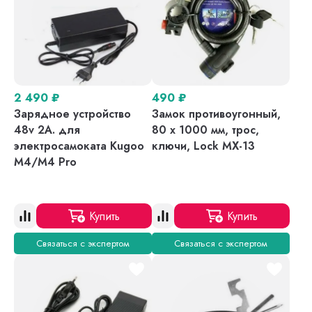
2 490
₽
490
₽
Зарядное устройство
Замок противоугонный,
48v 2A. для
80 х 1000 мм, трос,
электросамоката Kugoo
ключи, Lock MX-13
M4/M4 Pro
Купить
Купить
Связаться с экспертом
Связаться с экспертом