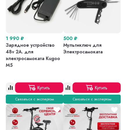
1 990
₽
500
₽
Зарядное устройство
Мультиключ для
48v 2A. для
Электросамоката
электросамоката Kugoo
M5
Купить
Купить
Связаться с экспертом
Связаться с экспертом