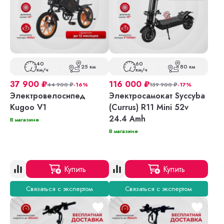
40
60
25 км
80 км
км/ч
км/ч
37 900
₽
116 000
₽
44 900
₽
-16%
139 900
₽
-17%
Электровелосипед
Электросамокат Syccyba
Kugoo V1
(Currus) R11 Mini 52v
24.4 Amh
В магазине
В магазине
Купить
Купить
Связаться с экспертом
Связаться с экспертом