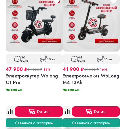
30
45
30 км
35 км
км/ч
км/ч
47 900
₽
41 900
₽
54 900
₽
-13%
49 900
₽
-16%
Электроскутер Wolong
Электросамокат WoLong
C1 Pro
M4 13Ah
На складе
На складе
Купить
Купить
Связаться с экспертом
Связаться с экспертом