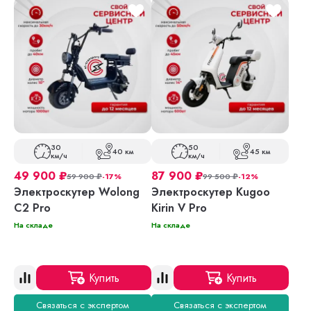
30
50
40 км
45 км
км/ч
км/ч
49 900
₽
87 900
₽
59 900
₽
-17%
99 500
₽
-12%
Электроскутер Wolong
Электроскутер Kugoo
C2 Pro
Kirin V Pro
На складе
На складе
Купить
Купить
Связаться с экспертом
Связаться с экспертом