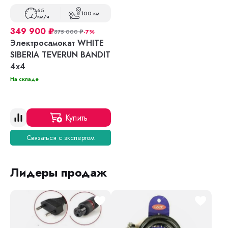
65
100 км
км/ч
349 900
₽
375 000
₽
-7%
Электросамокат WHITE
SIBERIA TEVERUN BANDIT
4x4
На складе
Купить
Связаться с экспертом
Лидеры продаж