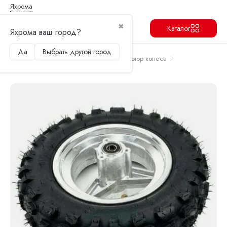
Яхрома
✖
Каталог
Яхрома ваш город?
Да
Выбрать другой город
Продолжить
Перейти в корзину
Главная
Запчасти и аксессуары
Мотор колёса
Переднее колесо Kugoo M5 в сборе