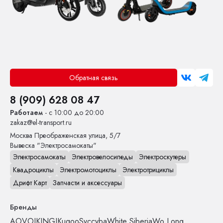
Обратная связь
8 (909) 628 08 47
Работаем
- с 10:00 до 20:00
zakaz@el-transport.ru
Москва
Преображенская улица, 5/7
Вывеска "Электросамокаты"
Электросамокаты
Электровелосипеды
Электроскутеры
Квадроциклы
Электромотоциклы
Электротрициклы
Дрифт Карт
Запчасти и аксессуары
Бренды
AOVO
IKINGI
Kugoo
Syccyba
White Siberia
Wo Long