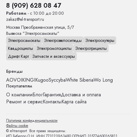
8 (909) 628 08 47
Работаем
- с 10:00 до 20:00
zakaz@el-transport.ru
Москва
Преображенская улица, 5/7
Вывеска "Электросамокаты"
Электросамокаты
Электровелосипеды
Электроскутеры
Квадроциклы
Электромотоциклы
Электротрициклы
Дрифт Карт
Запчасти и аксессуары
Бренды
AOVO
IKINGI
Kugoo
Syccyba
White Siberia
Wo Long
Покупателям
О компании
Блог
Гарантия
Доставка и оплата
Ремонт и сервис
Контакты
Карта сайта
Политика конфиденциальности
Файлы cookie
© el-transport Все права защищены.
ИП Бубелло О.Н. ИНН 773123963480 ОГРНИП 315774600265811