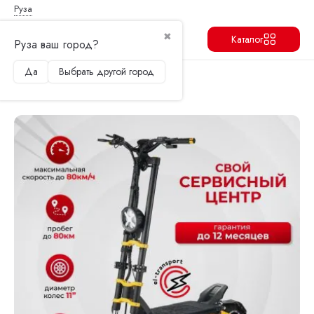
Руза
✖
Каталог
Руза ваш город?
Да
Выбрать другой город
Продолжить
Перейти в корзину
Главная
Электросамокаты
Kugoo
Электросамокат Kugoo LX 11 plus