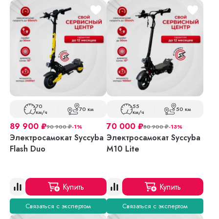
70
55
70 км
50 км
км/ч
км/ч
89 900
₽
70 000
₽
90 900
₽
-1%
80 900
₽
-13%
Электросамокат Syccyba
Электросамокат Syccyba
Flash Duo
M10 Lite
Купить
Купить
Связаться с экспертом
Связаться с экспертом