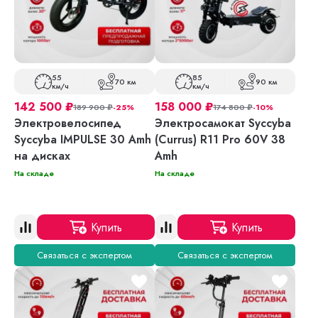
55
85
70 км
90 км
км/ч
км/ч
142 500
₽
158 000
₽
189 900
₽
-25%
174 800
₽
-10%
Электровелосипед
Электросамокат Syccyba
Syccyba IMPULSE 30 Amh
(Currus) R11 Pro 60V 38
на дисках
Amh
На складе
На складе
Купить
Купить
Связаться с экспертом
Связаться с экспертом