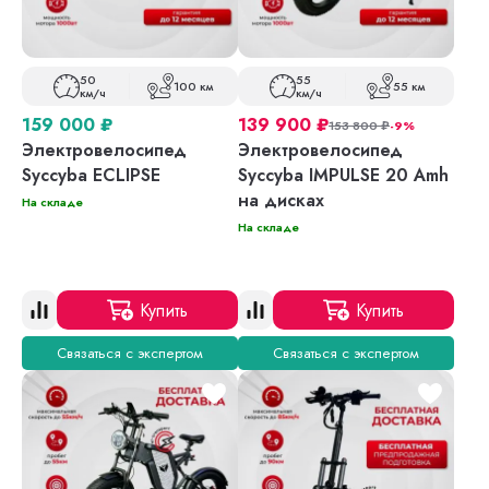
50
55
100 км
55 км
км/ч
км/ч
159 000
₽
139 900
₽
153 800
₽
-9%
Электровелосипед
Электровелосипед
Syccyba ECLIPSE
Syccyba IMPULSE 20 Amh
на дисках
На складе
На складе
Купить
Купить
Связаться с экспертом
Связаться с экспертом