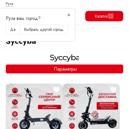
Руза
✖
Каталог
Руза ваш город?
Да
Выбрать другой город
Продолжить
Перейти в корзину
Syccyba
Параметры