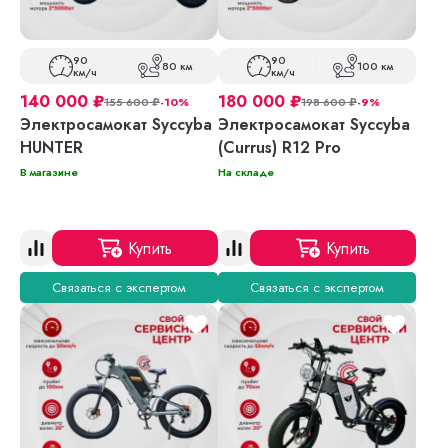
90
90
80 км
100 км
км/ч
км/ч
140 000
₽
180 000
₽
155 600
₽
-10%
198 600
₽
-9%
Электросамокат Syccyba
Электросамокат Syccyba
HUNTER
(Currus) R12 Pro
В магазине
На складе
Купить
Купить
Связаться с экспертом
Связаться с экспертом