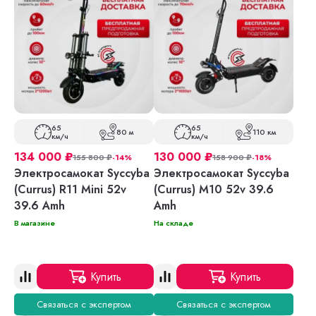
65
65
80 м
110 км
км/ч
км/ч
134 000
₽
130 000
₽
155 800
₽
-14%
158 900
₽
-18%
Электросамокат Syccyba
Электросамокат Syccyba
(Currus) R11 Mini 52v
(Currus) M10 52v 39.6
39.6 Amh
Amh
В магазине
На складе
Купить
Купить
Связаться с экспертом
Связаться с экспертом