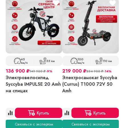
45
100
55 км
110 км
км/ч
км/ч
136 900
₽
219 000
₽
149 900
₽
-9%
254 900
₽
-14%
Электровелосипед
Электросамокат Syccyba
Syccyba IMPULSE 20 Amh
(Currus) T1000 72V 50
на спицах
Amh
Купить
Купить
Связаться с экспертом
Связаться с экспертом