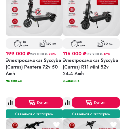
110
60
120 км
80 км
км/ч
км/ч
199 000
₽
116 000
₽
259 000
₽
-23%
139 900
₽
-17%
Электросамокат Syccyba
Электросамокат Syccyba
(Currus) Pantera 72v 50
(Currus) R11 Mini 52v
Amh
24.4 Amh
На складе
В магазине
Купить
Купить
Связаться с экспертом
Связаться с экспертом