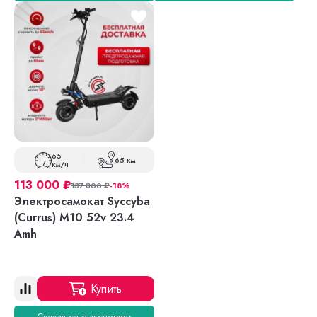
65
65 км
км/ч
113 000
₽
137 800
₽
-18%
Электросамокат Syccyba
(Currus) M10 52v 23.4
Amh
Купить
Связаться с экспертом