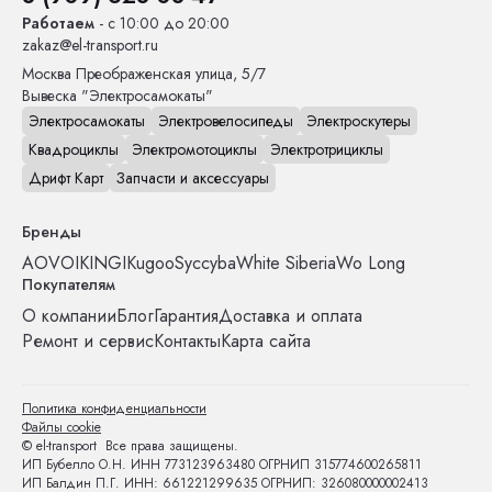
Работаем
- с 10:00 до 20:00
zakaz@el-transport.ru
Москва
Преображенская улица, 5/7
Вывеска "Электросамокаты"
Электросамокаты
Электровелосипеды
Электроскутеры
Квадроциклы
Электромотоциклы
Электротрициклы
Дрифт Карт
Запчасти и аксессуары
Бренды
AOVO
IKINGI
Kugoo
Syccyba
White Siberia
Wo Long
Покупателям
О компании
Блог
Гарантия
Доставка и оплата
Ремонт и сервис
Контакты
Карта сайта
Политика конфиденциальности
Файлы cookie
© el-transport Все права защищены.
ИП Бубелло О.Н. ИНН 773123963480 ОГРНИП 315774600265811
ИП Балдин П.Г. ИНН: 661221299635 ОГРНИП: 326080000002413