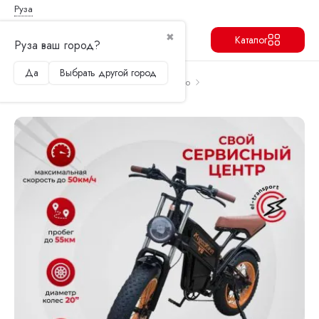
Руза
✖
Каталог
Руза ваш город?
Да
Выбрать другой город
Продолжить
Перейти в корзину
Главная
Электровелосипеды
Kugoo
Купить электровелосипед Kugoo V5