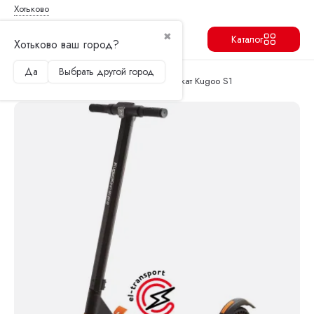
Хотьково
✖
Каталог
Хотьково ваш город?
Да
Выбрать другой город
Продолжить
Перейти в корзину
Главная
Архив
Купить электросамокат Kugoo S1