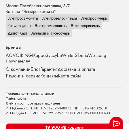
Москва
Преображенская улица, 5/7
Вывеска "Электросамокаты"
Электросамокаты
Электровелосипеды
Электроскутеры
Квадроциклы
Электромотоциклы
Электротрициклы
Дрифт Карт
Запчасти и аксессуары
Бренды
AOVO
IKINGI
Kugoo
Syccyba
White Siberia
Wo Long
Покупателям
О компании
Блог
Гарантия
Доставка и оплата
Ремонт и сервис
Контакты
Карта сайта
Политика конфиденциальности
Файлы cookie
© el-transport Все права защищены.
ИП Бубелло О.Н. ИНН 773123963480 ОГРНИП 315774600265811
ИП Балдин П.Г. ИНН: 661221299635 ОГРНИП: 326080000002413
19 900
₽
В корзину