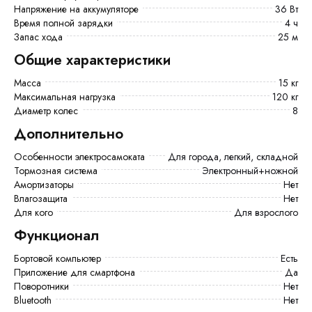
Напряжение на аккумуляторе
36 Вт
Время полной зарядки
4 ч
Запас хода
25 м
Общие характеристики
Масса
15 кг
Максимальная нагрузка
120 кг
Диаметр колес
8
Дополнительно
Особенности электросамоката
для города, легкий, складной
Тормозная система
Электронный+ножной
Амортизаторы
Нет
Влагозащита
Нет
Для кого
Для взрослого
Функционал
Бортовой компьютер
есть
Приложение для смартфона
Да
Поворотники
Нет
Bluetooth
Нет