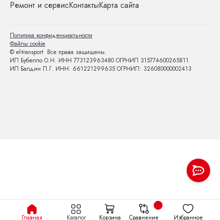
Ремонт и сервис
Контакты
Карта сайта
Политика конфиденциальности
Файлы cookie
© el-transport Все права защищены.
ИП Бубелло О.Н. ИНН 773123963480 ОГРНИП 315774600265811
ИП Балдин П.Г. ИНН: 661221299635 ОГРНИП: 326080000002413
Главная
Каталог
Корзина
Сравнение
Избранное