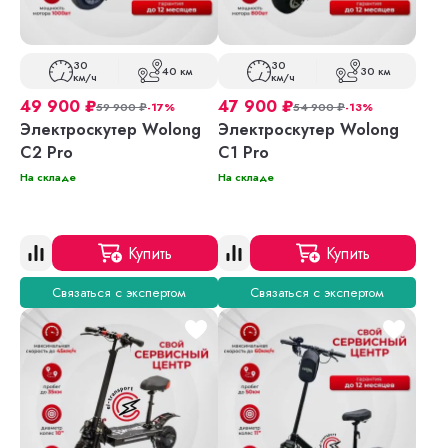
30
30
40 км
30 км
км/ч
км/ч
49 900
₽
47 900
₽
59 900
₽
-17%
54 900
₽
-13%
Электроскутер Wolong
Электроскутер Wolong
C2 Pro
C1 Pro
На складе
На складе
Купить
Купить
Связаться с экспертом
Связаться с экспертом