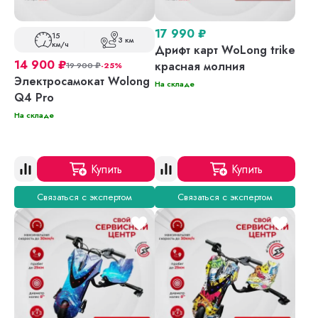
17 990
₽
15
3 км
км/ч
Дрифт карт WoLong trike
14 900
₽
красная молния
19 900
₽
-25%
Электросамокат Wolong
На складе
Q4 Pro
На складе
Купить
Купить
Связаться с экспертом
Связаться с экспертом