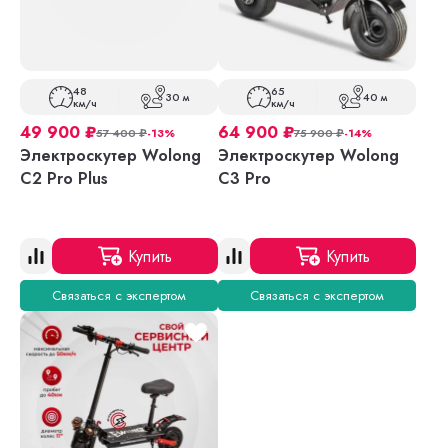
48
65
30 м
40 м
км/ч
км/ч
49 900
₽
64 900
₽
57 400
₽
-13%
75 900
₽
-14%
Электроскутер Wolong
Электроскутер Wolong
C2 Pro Plus
C3 Pro
Купить
Купить
Связаться с экспертом
Связаться с экспертом