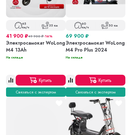
45
60
35 км
50 км
км/ч
км/ч
41 900
₽
69 900
₽
49 900
₽
-16%
Электросамокат WoLong
Электросамокат WoLong
M4 13Ah
M4 Pro Plus 2024
На складе
На складе
Купить
Купить
Связаться с экспертом
Связаться с экспертом