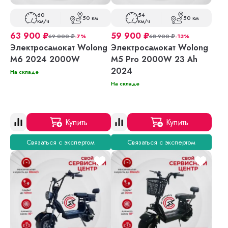
60
54
50 км
50 км
км/ч
км/ч
63 900
₽
59 900
₽
69 000
₽
-7%
68 900
₽
-13%
Электросамокат Wolong
Электросамокат Wolong
M6 2024 2000W
M5 Pro 2000W 23 Ah
2024
На складе
На складе
Купить
Купить
Связаться с экспертом
Связаться с экспертом