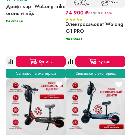
70
50 км
км/ч
Дрифт карт WoLong trike
74 900
₽
огонь и лёд
87 900
₽
-15%
На складе
Электросамокат Wolong
G1 PRO
На складе
Купить
Купить
Связаться с экспертом
Связаться с экспертом