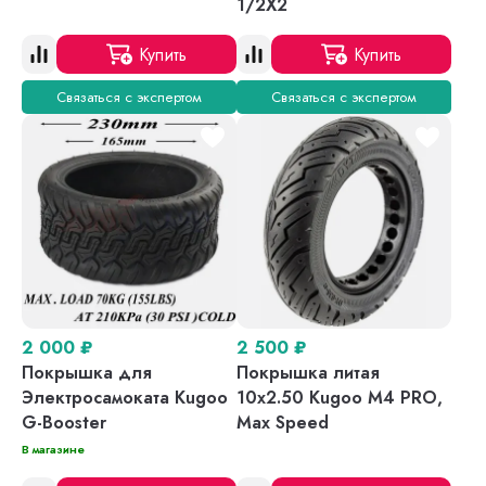
1/2X2
Купить
Купить
Связаться с экспертом
Связаться с экспертом
2 000
₽
2 500
₽
Покрышка для
Покрышка литая
Электросамоката Kugoo
10х2.50 Kugoo M4 PRO,
G-Booster
Max Speed
В магазине