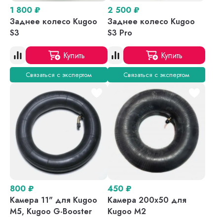
1 800
₽
2 500
₽
Заднее колесо Kugoo
Заднее колесо Kugoo
S3
S3 Pro
Купить
Купить
Связаться с экспертом
Связаться с экспертом
800
₽
450
₽
Камера 11" для Kugoo
Камера 200x50 для
M5, Kugoo G-Booster
Kugoo M2