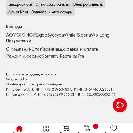
Квадроциклы
Электромотоциклы
Электротрициклы
Дрифт Карт
Запчасти и аксессуары
Бренды
AOVO
IKINGI
Kugoo
Syccyba
White Siberia
Wo Long
Покупателям
О компании
Блог
Гарантия
Доставка и оплата
Ремонт и сервис
Контакты
Карта сайта
Политика конфиденциальности
Файлы cookie
© el-transport Все права защищены.
ИП Бубелло О.Н. ИНН 773123963480 ОГРНИП 315774600265811
ИП Балдин П.Г. ИНН: 661221299635 ОГРНИП: 326080000002413