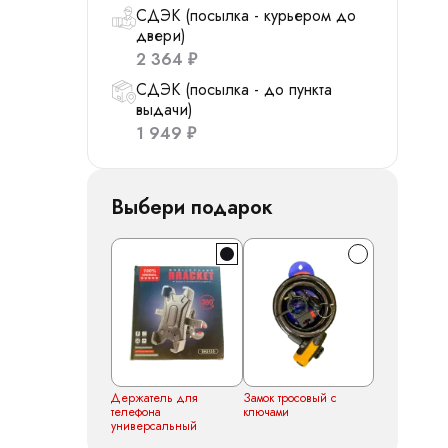
СДЭК (посылка - курьером до
двери)
2 364
₽
СДЭК (посылка - до пункта
выдачи)
1 949
₽
Выбери подарок
Держатель для
Замок тросовый с
телефона
ключами
универсальный