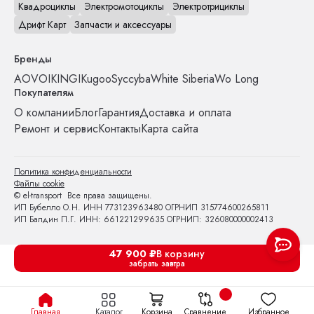
Квадроциклы
Электромотоциклы
Электротрициклы
Дрифт Карт
Запчасти и аксессуары
Бренды
AOVO
IKINGI
Kugoo
Syccyba
White Siberia
Wo Long
Покупателям
О компании
Блог
Гарантия
Доставка и оплата
Ремонт и сервис
Контакты
Карта сайта
Политика конфиденциальности
Файлы cookie
© el-transport Все права защищены.
ИП Бубелло О.Н. ИНН 773123963480 ОГРНИП 315774600265811
ИП Балдин П.Г. ИНН: 661221299635 ОГРНИП: 326080000002413
47 900
₽
В корзину
забрать завтра
Главная
Каталог
Корзина
Сравнение
Избранное