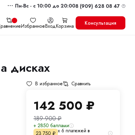
Пн-Вс - c 10:00 до 20:00
8 (909) 628 08 47
Консультация
равнение
Избранное
Вход
Корзина
а дисках
жить
Перейти в корзину
В избранное
Сравнить
142 500
₽
189 900
₽
+ 2850 баллами
х 6 платежей в
23 750
₽