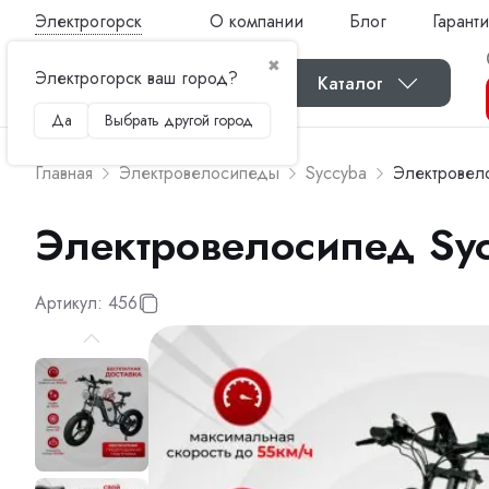
Электрогорск
О компании
Блог
Гаранти
✖
Электрогорск ваш город?
Каталог
Да
Выбрать другой город
Главная
Электровелосипеды
Syccyba
Электровел
Электровелосипед Sy
Артикул:
456