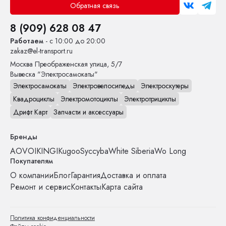
Обратная связь
8 (909) 628 08 47
Работаем
- с 10:00 до 20:00
zakaz@el-transport.ru
Москва
Преображенская улица, 5/7
Вывеска "Электросамокаты"
Электросамокаты
Электровелосипеды
Электроскутеры
Квадроциклы
Электромотоциклы
Электротрициклы
Дрифт Карт
Запчасти и аксессуары
Бренды
AOVO
IKINGI
Kugoo
Syccyba
White Siberia
Wo Long
Покупателям
О компании
Блог
Гарантия
Доставка и оплата
Ремонт и сервис
Контакты
Карта сайта
Политика конфиденциальности