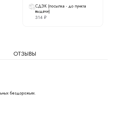
СДЭК (посылка - до пункта
выдачи)
314
₽
ОТЗЫВЫ
альных бездорожьях.