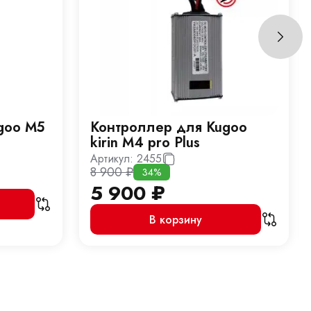
goo M5
Контроллер для Kugoo
kirin M4 pro Plus
Артикул:
2455
8 900
₽
34%
5 900
₽
В корзину