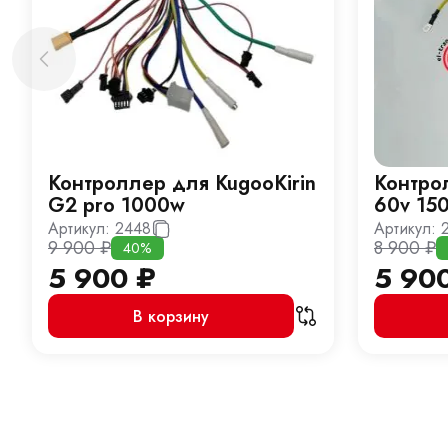
Контроллер для KugooKirin
Контро
G2 pro 1000w
60v 15
Артикул:
2448
Артикул:
9 900
₽
8 900
₽
40%
5 900
₽
5 90
В корзину