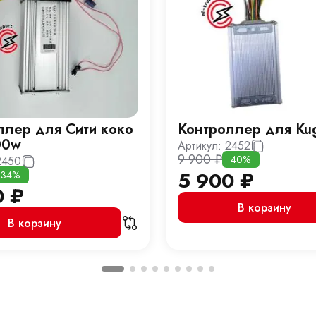
ллер для Сити коко
Контроллер для Ku
00w
Артикул:
2452
9 900
₽
40%
2450
5 900
₽
34%
0
₽
В корзину
В корзину