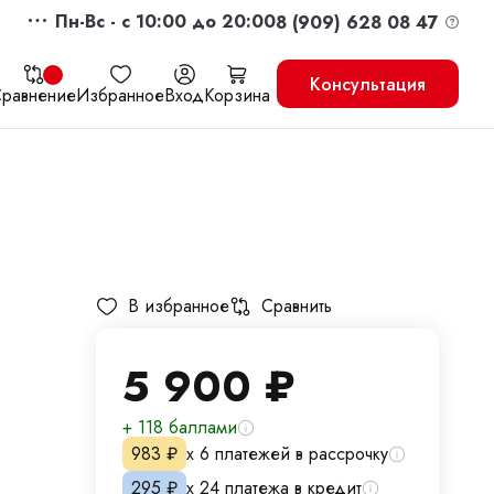
Пн-Вс - c 10:00 до 20:00
8 (909) 628 08 47
Консультация
равнение
Избранное
Вход
Корзина
жить
Перейти в корзину
В избранное
Сравнить
5 900
₽
+ 118 баллами
983
₽
х 6 платежей в рассрочку
295
₽
х 24 платежа в кредит