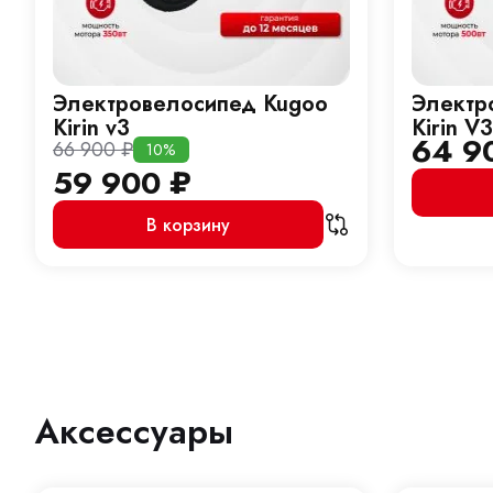
Электровелосипед Kugoo
Электр
Kirin v3
Kirin V
64 9
66 900
₽
10%
59 900
₽
В корзину
Аксессуары