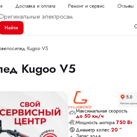
ия
Доставка и оплата
Ремонт и сервис
Отзывы
С
Найти
ровелосипед Kugoo V5
пед Kugoo V5
Продол
Максимальная скорость
до 50 км/ч
Мощность мотора
750 Вт
Диаметр колес
20 ”
Запас хода