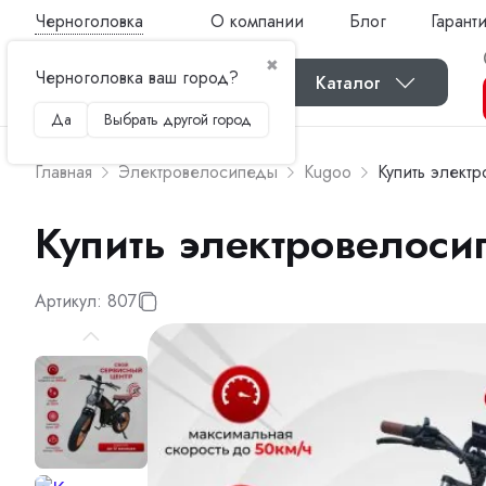
Черноголовка
О компании
Блог
Гарант
✖
Черноголовка ваш город?
Каталог
Да
Выбрать другой город
Главная
Электровелосипеды
Kugoo
Купить элект
Купить электровелоси
Артикул:
807