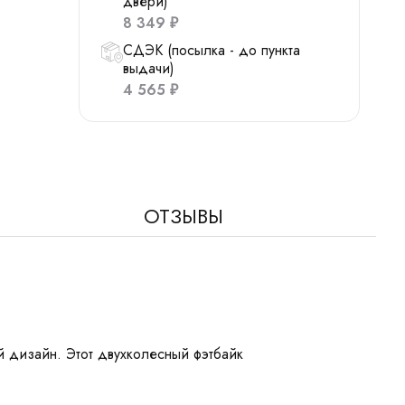
двери)
8 349
₽
СДЭК (посылка - до пункта
выдачи)
4 565
₽
ОТЗЫВЫ
й дизайн. Этот двухколесный фэтбайк