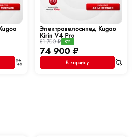
Kugoo
Электровелосипед Kugoo
Kirin V4 Pro
81 700
₽
8%
74 900
₽
В корзину