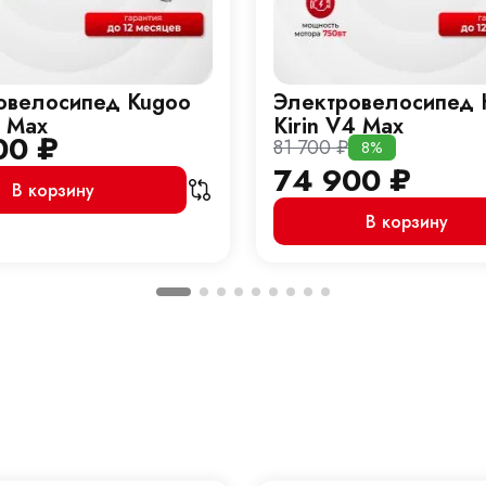
овелосипед Kugoo
Электровелосипед 
3 Max
Kirin V4 Max
00
₽
81 700
₽
8%
74 900
₽
В корзину
В корзину