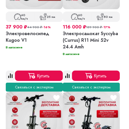
40
60
25 км
80 км
км/ч
км/ч
37 900
₽
116 000
₽
44 900
₽
-16%
139 900
₽
-17%
Электровелосипед
Электросамокат Syccyba
Kugoo V1
(Currus) R11 Mini 52v
24.4 Amh
В магазине
В магазине
Купить
Купить
Связаться с экспертом
Связаться с экспертом