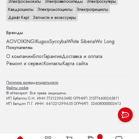
Электросамокаты
Электровелосипеды
Электроскутеры
Квадроциклы
Электромотоциклы
Электротрициклы
Дрифт Карт
Запчасти и аксессуары
Бренды
AOVO
IKINGI
Kugoo
Syccyba
White Siberia
Wo Long
Покупателям
О компании
Блог
Гарантия
Доставка и оплата
Ремонт и сервис
Контакты
Карта сайта
Политика конфиденциальности
Файлы cookie
© el-transport Все права защищены.
ИП Бубелло О.Н. ИНН 773123963480 ОГРНИП 315774600265811
ИП Балдин П.Г. ИНН: 661221299635 ОГРНИП: 326080000002413