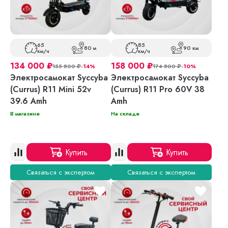
65
85
80 м
90 км
км/ч
км/ч
134 000
₽
158 000
₽
155 800
₽
-14%
174 800
₽
-10%
Электросамокат Syccyba
Электросамокат Syccyba
(Currus) R11 Mini 52v
(Currus) R11 Pro 60V 38
39.6 Amh
Amh
В магазине
На складе
Купить
Купить
Связаться с экспертом
Связаться с экспертом