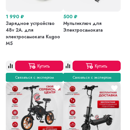
1 990
₽
500
₽
Зарядное устройство
Мультиключ для
48v 2A. для
Электросамоката
электросамоката Kugoo
M5
Купить
Купить
Связаться с экспертом
Связаться с экспертом