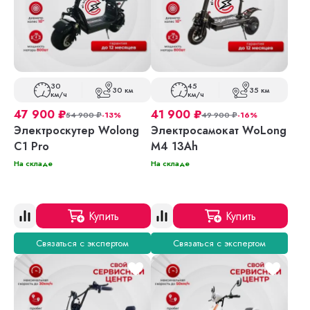
30
45
30 км
35 км
км/ч
км/ч
47 900
₽
41 900
₽
54 900
₽
-13%
49 900
₽
-16%
Электроскутер Wolong
Электросамокат WoLong
C1 Pro
M4 13Ah
На складе
На складе
Купить
Купить
Связаться с экспертом
Связаться с экспертом