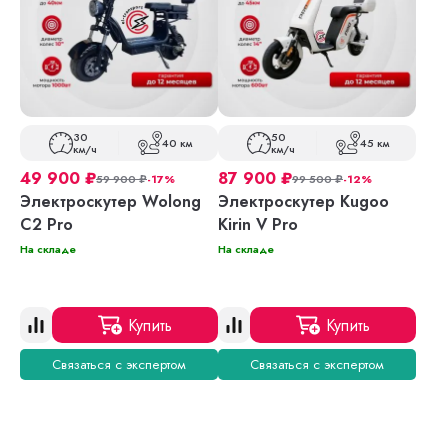
30
50
40 км
45 км
км/ч
км/ч
49 900
₽
87 900
₽
59 900
₽
-17%
99 500
₽
-12%
Электроскутер Wolong
Электроскутер Kugoo
C2 Pro
Kirin V Pro
На складе
На складе
Купить
Купить
Связаться с экспертом
Связаться с экспертом