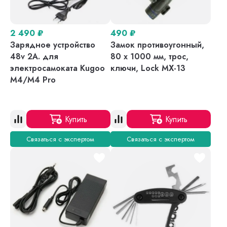
2 490
₽
490
₽
Зарядное устройство
Замок противоугонный,
48v 2A. для
80 х 1000 мм, трос,
электросамоката Kugoo
ключи, Lock MX-13
M4/M4 Pro
Купить
Купить
Связаться с экспертом
Связаться с экспертом