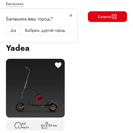
Балашиха
✖
Каталог
Балашиха ваш город?
Да
Выбрать другой город
Продолжить
Перейти в корзину
Главная
Электросамокаты
Yadea
Yadea
45
55 км
км/ч