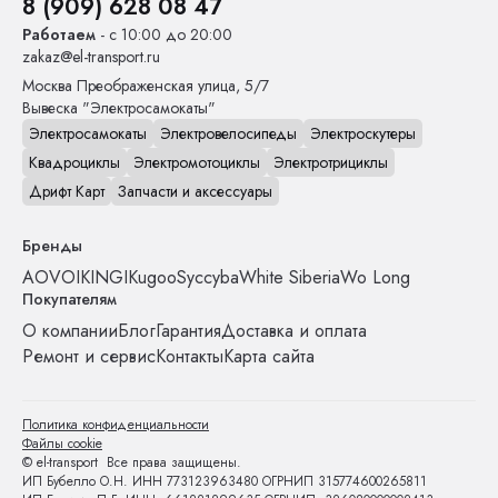
8 (909) 628 08 47
Работаем
- с 10:00 до 20:00
zakaz@el-transport.ru
Москва
Преображенская улица, 5/7
Вывеска "Электросамокаты"
Электросамокаты
Электровелосипеды
Электроскутеры
Квадроциклы
Электромотоциклы
Электротрициклы
Дрифт Карт
Запчасти и аксессуары
Бренды
AOVO
IKINGI
Kugoo
Syccyba
White Siberia
Wo Long
Покупателям
О компании
Блог
Гарантия
Доставка и оплата
Ремонт и сервис
Контакты
Карта сайта
Политика конфиденциальности
Файлы cookie
© el-transport Все права защищены.
ИП Бубелло О.Н. ИНН 773123963480 ОГРНИП 315774600265811