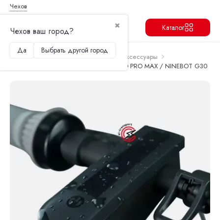
Чехов
✖
Каталог
Чехов ваш город?
Да
Выбрать другой город
Продолжить
Перейти в корзину
Главная
Запчасти и аксессуары
Аксессуары
Накладка на бортовой компьютер AOVO PRO MAX / NINEBOT G30