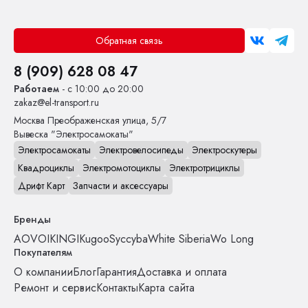
Обратная связь
8 (909) 628 08 47
Работаем
- с 10:00 до 20:00
zakaz@el-transport.ru
Москва
Преображенская улица, 5/7
Вывеска "Электросамокаты"
Электросамокаты
Электровелосипеды
Электроскутеры
Квадроциклы
Электромотоциклы
Электротрициклы
Дрифт Карт
Запчасти и аксессуары
Бренды
AOVO
IKINGI
Kugoo
Syccyba
White Siberia
Wo Long
Покупателям
О компании
Блог
Гарантия
Доставка и оплата
Ремонт и сервис
Контакты
Карта сайта