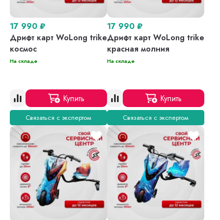
17 990
₽
17 990
₽
Дрифт карт WoLong trike
Дрифт карт WoLong trike
космос
красная молния
На складе
На складе
Купить
Купить
Связаться с экспертом
Связаться с экспертом