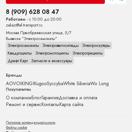
8 (909) 628 08 47
Работаем
- с 10:00 до 20:00
zakaz@el-transport.ru
Москва
Преображенская улица, 5/7
Вывеска "Электросамокаты"
Электросамокаты
Электровелосипеды
Электроскутеры
Квадроциклы
Электромотоциклы
Электротрициклы
Дрифт Карт
Запчасти и аксессуары
Бренды
AOVO
IKINGI
Kugoo
Syccyba
White Siberia
Wo Long
Покупателям
О компании
Блог
Гарантия
Доставка и оплата
Ремонт и сервис
Контакты
Карта сайта
Политика конфиденциальности
Файлы cookie