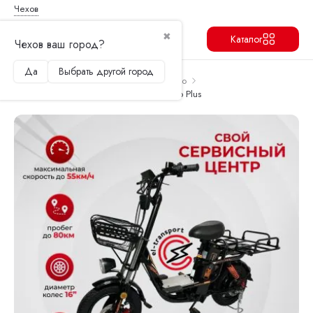
Чехов
✖
Каталог
Чехов ваш город?
Да
Выбрать другой город
Продолжить
Перейти в корзину
Главная
Электровелосипеды
Kugoo
Купить электровелосипед KUGOO V3 Pro Plus