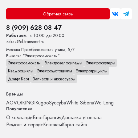
Обратная связь
8 (909) 628 08 47
Работаем
- с 10:00 до 20:00
zakaz@el-transport.ru
Москва
Преображенская улица, 5/7
Вывеска "Электросамокаты"
Электросамокаты
Электровелосипеды
Электроскутеры
Квадроциклы
Электромотоциклы
Электротрициклы
Дрифт Карт
Запчасти и аксессуары
Бренды
AOVO
IKINGI
Kugoo
Syccyba
White Siberia
Wo Long
Покупателям
О компании
Блог
Гарантия
Доставка и оплата
Ремонт и сервис
Контакты
Карта сайта