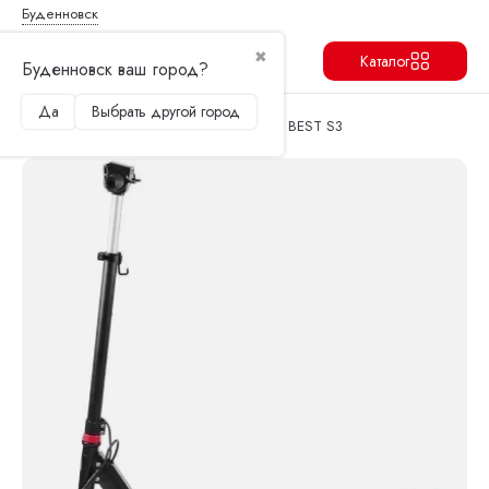
Буденновск
✖
Каталог
Буденновск ваш город?
Да
Выбрать другой город
Продолжить
Перейти в корзину
Главная
Архив
Электросамокат GT BEST S3