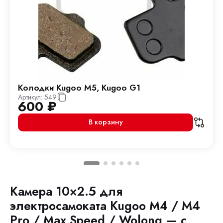
Колодки Kugoo M5, Kugoo G1
Артикул:
549
600
₽
В корзину
Камера 10×2.5 для
электросамоката Kugoo M4 / M4
Pro / Max Speed / Wolong — с