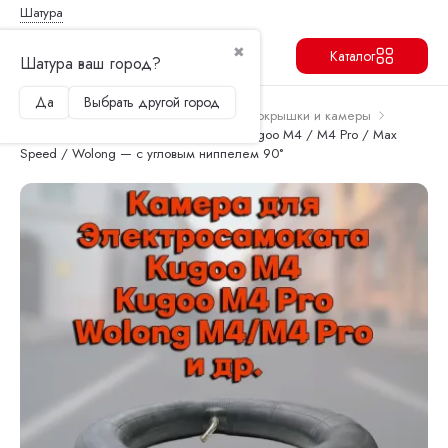
Шатура
✖
Каталог
Шатура ваш город?
Да
Выбрать другой город
Продолжить
Перейти в корзину
Главная
Запчасти и аксессуары
Покрышки и камеры
Камера 10×2.5 для электросамоката Kugoo M4 / M4 Pro / Max
Speed / Wolong — с угловым ниппелем 90°