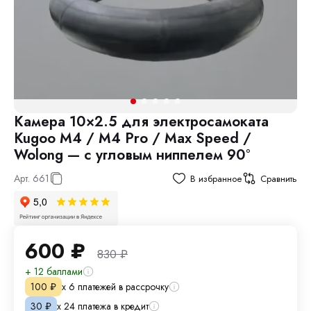
Камера 10×2.5 для электросамоката
Kugoo M4 / M4 Pro / Max Speed /
Wolong — с угловым ниппелем 90°
Арт.
661
В избранное
Сравнить
600
₽
830
₽
+ 12 баллами
х 6 платежей в рассрочку
100
₽
х 24 платежа в кредит
30
₽